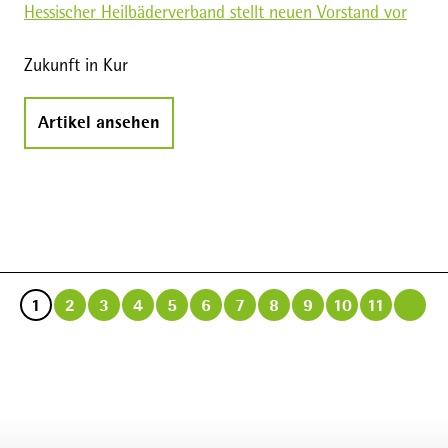
Hessischer Heilbäderverband stellt neuen Vorstand vor
Zukunft in Kur
Artikel ansehen
1
2
3
4
5
6
7
8
9
10
11
N
ä
c
h
s
t
e
S