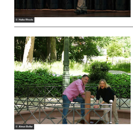
© Heiko Rhode
© Almut Boller