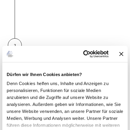
R
a
l
V
o
f
r
G
s
u
i
2
t
t
h
z
e
e
n
i
d
l
Dürfen wir Ihnen Cookies anbieten?
e
,
r
Denn Cookies helfen uns
, Inhalte und Anzeigen zu
B
personalisieren, Funktionen für soziale Medien
ü
r
anzubieten und die Zugriffe auf unsere Website zu
g
analysieren. Außerdem geben wir Informationen, wie Sie
e
unsere Website verwenden, an unsere Partner für soziale
r
Medien, Werbung und Analysen weiter. Unsere Partner
H
m
o
führen diese Informationen möglicherweise mit weiteren
e