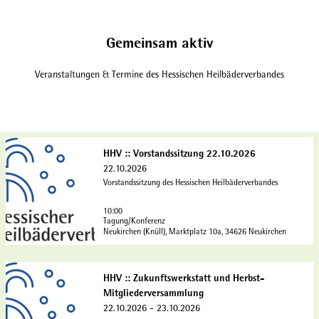
Gemeinsam aktiv
Veranstaltungen & Termine des Hessischen Heilbäderverbandes
D
HHV :: Vorstandssitzung 22.10.2026
e
22.10.2026
t
Vorstandssitzung des Hessischen Heilbäderverbandes
a
i
10:00
l
Tagung/Konferenz
Neukirchen (Knüll), Marktplatz 10a, 34626 Neukirchen
s
e
Hessischer Heilbäderverband e.
V. |
CC-BY-SA
i
D
HHV :: Zukunftswerkstatt und Herbst-
t
e
Mitgliederversammlung
e
t
22.10.2026 - 23.10.2026
'
a