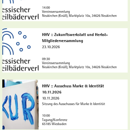
H
i
14:00
H
l
Vereinsversammlung
V
Neukirchen (Knüll), Marktplatz 10a, 34626 Neukirchen
s
:
e
Hessischer Heilbäderverband e.
:
V. |
CC-BY-SA
i
D
V
HHV :: Zukunftswerkstatt und Herbst-
t
e
o
Mitgliederversammlung
e
t
r
'
23.10.2026
a
s
H
i
t
H
09:30
l
a
Vereinsversammlung
V
Neukirchen (Knüll), Marktplatz 10a, 34626 Neukirchen
s
n
:
e
d
Hessischer Heilbäderverband e.
:
V. |
CC-BY-SA
i
s
D
Z
HHV :: Ausschuss Marke & Identität
t
s
e
u
10.11.2026
e
i
t
k
'
10.11.2026
t
a
u
H
Sitzung des Ausschusses für Marke & Identität
z
i
n
H
u
l
f
10:00
V
n
s
t
Tagung/Konferenz
:
g
65185 Wiesbaden
e
s
: