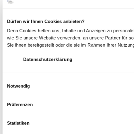
Dürfen wir Ihnen Cookies anbieten?
Denn Cookies helfen uns
, Inhalte und Anzeigen zu personali
wie Sie unsere Website verwenden, an unsere Partner für s
Sie ihnen bereitgestellt oder die sie im Rahmen Ihrer Nutzu
Datenschutzerklärung
E
Notwendig
i
n
w
Präferenzen
i
l
l
Statistiken
i