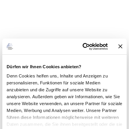
d
e
o
a
b
s
p
i
e
l
Dürfen wir Ihnen Cookies anbieten?
e
Denn Cookies helfen uns
, Inhalte und Anzeigen zu
n
personalisieren, Funktionen für soziale Medien
© Hei
© He
anzubieten und die Zugriffe auf unsere Website zu
ko Rh
ko R
ode
od
analysieren. Außerdem geben wir Informationen, wie Sie
unsere Website verwenden, an unsere Partner für soziale
Medien, Werbung und Analysen weiter. Unsere Partner
führen diese Informationen möglicherweise mit weiteren
Daten zusammen, die Sie ihnen bereitgestellt oder die sie