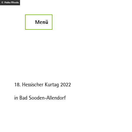
Z
© Heiko Rhode
u
m
Menü
Suche
I
n
h
a
l
t
18. Hessischer Kurtag 2022
in Bad Sooden-Allendorf