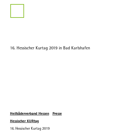
Service
Z
u
Suche
m
I
n
h
a
16. Hessischer Kurtag 2019 in Bad Karlshafen
l
t
Heilbäderverband Hessen
Presse
Hessischer KURtag
16. Hessischer Kurtag 2019