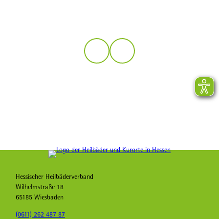
Logo der Heilbäder und Kurorte in Hessen
Hessischer Heilbäderverband
Wilhelmstraße 18
65185 Wiesbaden
(0611) 262 487 87