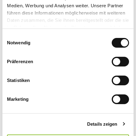
Medien, Werbung und Analysen weiter. Unsere Partner
führen diese Informationen möglicherweise mit weiteren
Daten zusammen, die Sie ihnen bereitgestellt oder die sie
im Rahmen Ihrer Nutzung der Dienste gesammelt haben.
E
Datenschutzerklärung
Notwendig
i
Impressum
n
w
Präferenzen
i
l
l
Statistiken
i
g
Marketing
u
n
g
Details zeigen
s
a