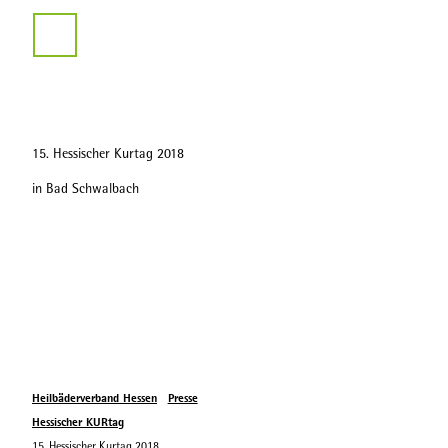
Service
Z
u
Suche
m
I
n
h
a
15. Hessischer Kurtag 2018
l
t
in Bad Schwalbach
Heilbäderverband Hessen
Presse
Hessischer KURtag
15. Hessischer Kurtag 2018