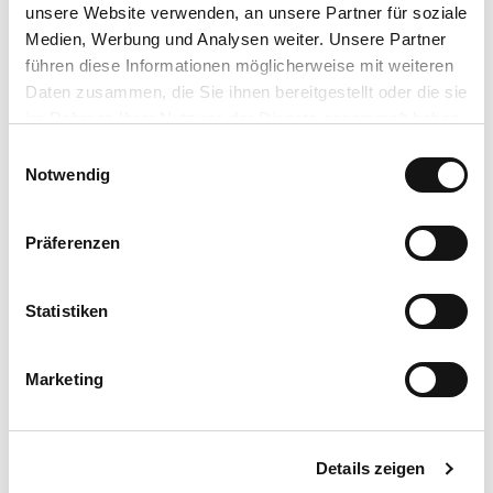
unsere Website verwenden, an unsere Partner für soziale
Medien, Werbung und Analysen weiter. Unsere Partner
führen diese Informationen möglicherweise mit weiteren
Daten zusammen, die Sie ihnen bereitgestellt oder die sie
im Rahmen Ihrer Nutzung der Dienste gesammelt haben.
E
Datenschutzerklärung
Notwendig
i
Impressum
n
w
Präferenzen
i
l
l
Statistiken
i
g
Marketing
u
n
g
Details zeigen
s