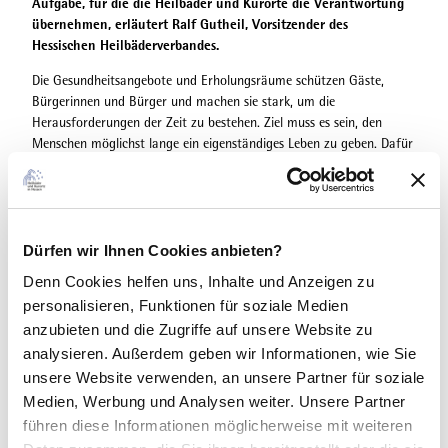
Aufgabe, für die die Heilbäder und Kurorte die Verantwortung
übernehmen, erläutert Ralf Gutheil, Vorsitzender des
Hessischen Heilbäderverbandes.
Die Gesundheitsangebote und Erholungsräume schützen Gäste,
Bürgerinnen und Bürger und machen sie stark, um die
Herausforderungen der Zeit zu bestehen. Ziel muss es sein, den
Menschen möglichst lange ein eigenständiges Leben zu geben. Dafür
bieten die Heilbäder und Kurorte in Hessen all ihre Kräfte auf. Dabei
finden sie auch Partner in Wirtschaft, wie das Beispiel Bad Orb
zeigt. Hier entsteht mit dem Unternehmen Engelbert Strauss der
Alea Park, ein botanisches Paradies mit Attraktionen und
innovativen Erholungs- und Gesundheitsangeboten.
Dürfen wir Ihnen Cookies anbieten?
Denn Cookies helfen uns
, Inhalte und Anzeigen zu
Und die Entwicklung geht weiter – auch in anderen Heilbädern und
Kurorten. In Bad Nauheim begeistert seit Dezember 2023 die
personalisieren, Funktionen für soziale Medien
Sprudelhof-Therme. Geschickt in die historische Stadtarchitektur
anzubieten und die Zugriffe auf unsere Website zu
eingebunden ist die neue Therme mit der reichen Sole und der
analysieren. Außerdem geben wir Informationen, wie Sie
einzigartigen Sauna im Waitzschen Turm ein Anziehungspunkt in
unsere Website verwenden, an unsere Partner für soziale
der Region. Willingen im Sauerland lockt zum Gang über eine der
Medien, Werbung und Analysen weiter. Unsere Partner
längsten Hängebrücken in Deutschland. Gleich anschließend steht
führen diese Informationen möglicherweise mit weiteren
der Besuch des Lagunenbades auf dem Programm, das in Kürze