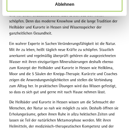
Von Spezialisten entwickelte Coaching-Programme helfen dabei, die
Ablehnen
a
alten Angewohnheiten beiseitezuschieben, neue Muster zu erlernen
h
und vor allem einzuüben. Dabei lässt es sich aus den Vollen
l
schöpfen. Denn das moderne Knowhow und die lange Tradition der
Heilbäder und Kurorte in Hessen sind Wissensspeicher der
ganzheitlichen Gesundheit.
Ein wahrer Experte in Sachen Veränderungsfähigkeit ist die Natur.
Mit ihr zu leben, heißt täglich neue Kräfte zu schöpfen. Staatlich
anerkannt und regelmäßig überprüft gehören die ausgezeichneten
Wasser mit ihren einzigartigen Mineralisierungen deshalb ebenso
zum Konzept der Heilbäder und Kurorte in Hessen wie Heilklima,
Moor und die 5 Säulen der Kneipp-Therapie. Kurärzte und Coaches
zeigen die Anwendungsmöglichkeiten und stellen die Verbindung
zum Alltag her. In praktischen Übungen wird das Wissen gefestigt,
so dass es sich gut und gerne mit nach Hause nehmen lässt.
Die Heilbäder und Kurorte in Hessen wissen um die Sehnsucht der
Menschen, der Natur so nah wie möglich zu sein. Deshalb öffnen sie
Erholungsräume, geben ihnen Ruhe in allzu hektischen Zeiten und
lassen sie Teil der natürlichen Metamorphose werden. Mit ihren
Heilmitteln, der medizinisch-therapeutischen Kompetenz und der