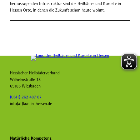
herausragenden Infrastruktur sind die Heilbäder und Kurorte in
Hessen Orte, in denen die Zukunft schon heute wohnt.
Logo der Heilbäder und Kurorte in Hessen
Hessischer Heilbäderverband
Wilhelmstraße 18
65185 Wiesbaden
(0611) 262 487 87
info(at)kur-in-hessen.de
F
Y
L
a
o
i
c
u
n
Natürliche Kompetenz
e
t
k