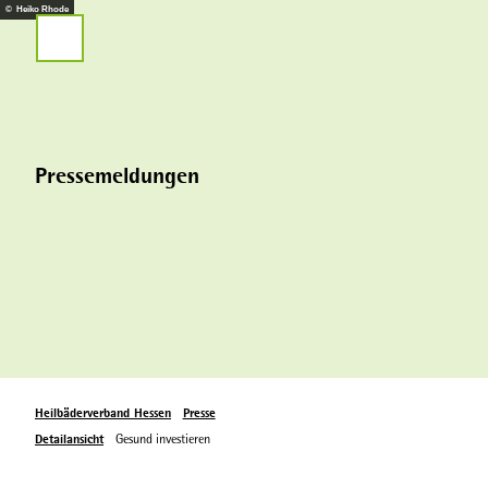
Service
Z
© Heiko Rhode
u
Suche
m
I
n
h
a
Pressemeldungen
l
t
Heilbäderverband Hessen
Presse
Detailansicht
Gesund investieren